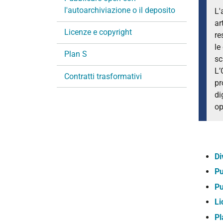
a
l'autoarchiviazione o il deposito
L'
z
ar
Licenze e copyright
i
re
o
le
Plan S
n
sc
e
L’
Contratti trasformativi
pr
di
op
Di
Pu
Pu
Li
Pl