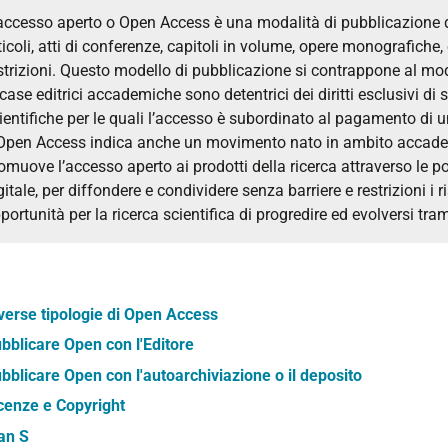
accesso aperto o Open Access è una modalità di pubblicazione de
ticoli, atti di conferenze, capitoli in volume, opere monografiche
strizioni. Questo modello di pubblicazione si contrappone al mod
 case editrici accademiche sono detentrici dei diritti esclusivi 
ientifiche per le quali l’accesso è subordinato al pagamento di
Open Access indica anche un movimento nato in ambito accadem
omuove l’accesso aperto ai prodotti della ricerca attraverso le po
gitale, per diffondere e condividere senza barriere e restrizioni i r
portunità per la ricerca scientifica di progredire ed evolversi tra
verse tipologie di Open Access
bblicare Open con l'Editore
bblicare Open con l'autoarchiviazione o il deposito
cenze e Copyright
an S