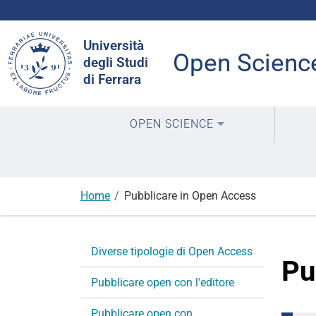
Cerca
Università
nel
Open Scienc
degli Studi
sito
di Ferrara
OPEN SCIENCE
Home
Pubblicare in Open Access
N
Diverse tipologie di Open Access
a
Pu
v
Pubblicare open con l'editore
i
g
Pubblicare open con