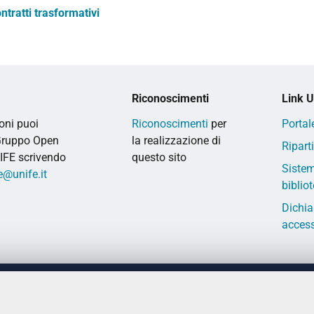
ntratti trasformativi
Riconoscimenti
Link Ut
oni puoi
Riconoscimenti
per
Portal
 Gruppo Open
la realizzazione di
Ripart
IFE scrivendo
questo sito
Siste
@unife.it
biblio
Dichia
access
 DEGLI STUDI DI FERRARA
CONTATTI