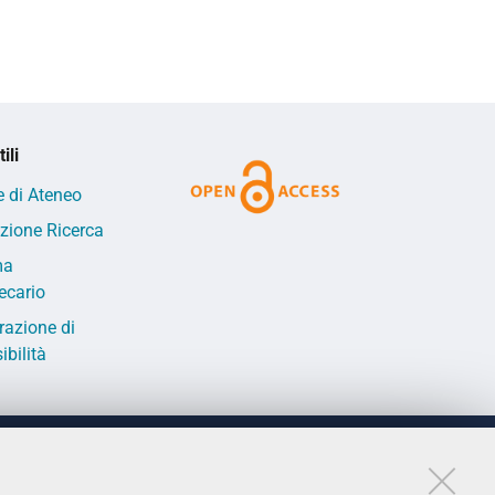
ili
e di Ateneo
izione Ricerca
ma
tecario
razione di
ibilità
LINKS