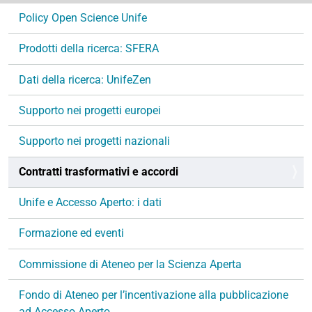
N
Policy Open Science Unife
a
v
Prodotti della ricerca: SFERA
i
g
Dati della ricerca: UnifeZen
a
Supporto nei progetti europei
z
i
Supporto nei progetti nazionali
o
n
Contratti trasformativi e accordi
e
Unife e Accesso Aperto: i dati
Formazione ed eventi
Commissione di Ateneo per la Scienza Aperta
Fondo di Ateneo per l’incentivazione alla pubblicazione
ad Accesso Aperto