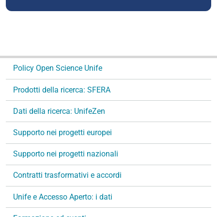
N
Policy Open Science Unife
a
v
Prodotti della ricerca: SFERA
i
g
Dati della ricerca: UnifeZen
a
Supporto nei progetti europei
z
i
Supporto nei progetti nazionali
o
n
Contratti trasformativi e accordi
e
Unife e Accesso Aperto: i dati