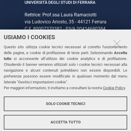
UNIVERSITÀ DEGLI STUDI DI FERRARA
Rettrice: Prof.ssa Laura Ramaciotti
via Ludovico Ariosto, 35 - 44121 Ferrara
C.F. 80007370382 - P.IVA 00434690384
USIAMO I COOKIES
CONTATTI
Questo sito utilizza cookie tecnici necessari al corretto funzionamento
delle pagine, e cookie di profilazione di terze parti. Selezionando
Accetta
Tel. +39 0532 293111
tutto
si acconsente all’utilizzo dei cookie analytics e di profilazione.
Chiudendo il banner verranno utilizzati solo i cookie tecnici necessari alla
Fax. +39 0532 293031
navigazione e alcuni contenuti potrebbero non essere disponibili. Le
PEC
preferenze possono essere modificate in qualsiasi momento dal menu
laterale "Gestisci impostazioni cookie".
Per maggiori informazioni, ti invitiamo a consultare la nostra
Cookie Policy
.
LINKS
Accessibilità
SOLO COOKIE TECNICI
Protezione dati personali
Cookies
ACCETTA TUTTO